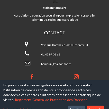
POPULAIRE
Maison Populaire
Association d'éducation populaire pour l'expression corporelle,
scientifique, technique et artistique
CONTACT
Maison
Populaire
9bis rue Dombasle 93100 Montreuil
01 42 87 08 68
bonjour@maisonpop.fr
En poursuivant votre navigation sur ce site, vous acceptez
l'utilisation de cookies afin de vous proposer des activités
© 2017-2026, Ce site est propulsé par
Aniapps.fr
adaptées à vos centres d'intérêts et réaliser des statistiques de
visites.
Règlement Général de Protection des Données
CGV
CGU Aniapps