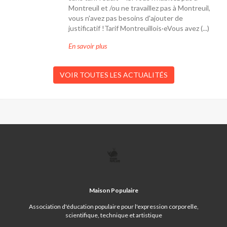
Montreuil et /ou ne travaillez pas à Montreuil,
vous n'avez pas besoins d'ajouter de
justificatif !Tarif Montreuillois·eVous avez (...)
En savoir plus
VOIR TOUTES LES ACTUALITÉS
MAISON
POPULAIRE
Maison Populaire
Association d'éducation populaire pour l'expression corporelle,
scientifique, technique et artistique