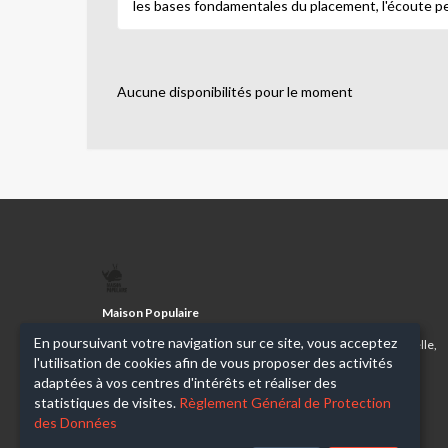
les bases fondamentales du placement, l'écoute pe
Aucune disponibilités pour le moment
MAISON
POPULAIRE
Maison Populaire
En poursuivant votre navigation sur ce site, vous acceptez
Association d'éducation populaire pour l'expression corporelle,
l'utilisation de cookies afin de vous proposer des activités
scientifique, technique et artistique
adaptées à vos centres d'intérêts et réaliser des
statistiques de visites.
Règlement Général de Protection
des Données