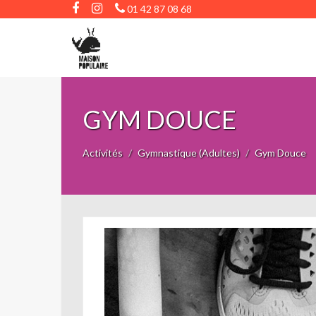
01 42 87 08 68
GYM DOUCE
Activités
Gymnastique (Adultes)
Gym Douce