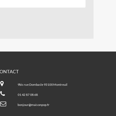
ONTACT
ison
pulaire
9bis rue Dombasle 93100 Montreuil
01 42 87 08 68
bonjour@maisonpop.fr