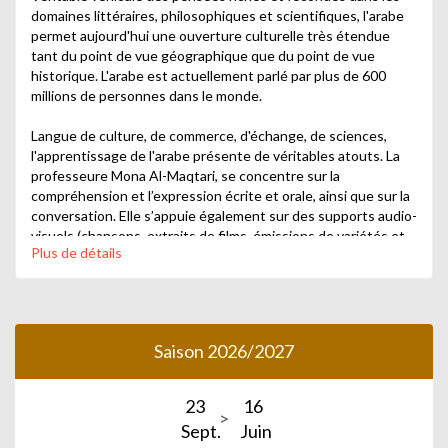
domaines littéraires, philosophiques et scientifiques, l'arabe
permet aujourd'hui une ouverture culturelle très étendue
tant du point de vue géographique que du point de vue
historique. L'arabe est actuellement parlé par plus de 600
millions de personnes dans le monde.
Langue de culture, de commerce, d'échange, de sciences,
l'apprentissage de l'arabe présente de véritables atouts. La
professeure Mona Al-Maqtari, se concentre sur la
compréhension et l’expression écrite et orale, ainsi que sur la
conversation. Elle s’appuie également sur des supports audio-
visuels (chansons, extraits de films, émissions de variétés et
Plus de détails
documentaires) afin de dynamiser l’apprentissage, consolider
les connaissances apprises et prendre du plaisir à se fondre
dans la langue et la culture arabe.
Saison 2026/2027
23
16
Sept.
Juin