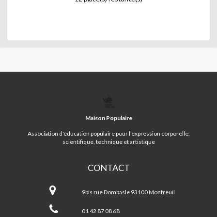
MAISON
POPULAIRE
Maison Populaire
Association d'éducation populaire pour l'expression corporelle,
scientifique, technique et artistique
CONTACT
Maison
Populaire
9bis rue Dombasle 93100 Montreuil
01 42 87 08 68