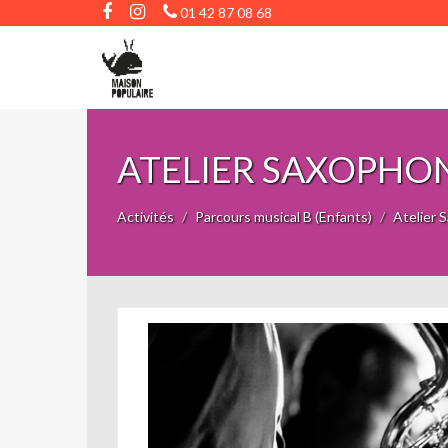
01 42 87 08 68
ATELIER SAXOPHONE
Activités
Parcours musical B (Enfants)
Atelier 