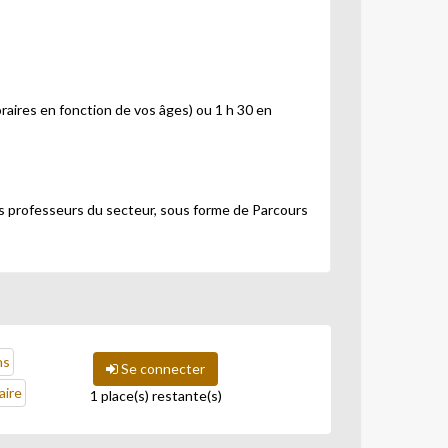
oraires en fonction de vos âges) ou 1 h 30 en
es professeurs du secteur, sous forme de Parcours
le faire de façon vivante et agréable. Pour
-vous au cours de la saison pour vous essayer à
ù dans certaines occasions vous partagerez la
ns
Se connecter
aire
1 place(s) restante(s)