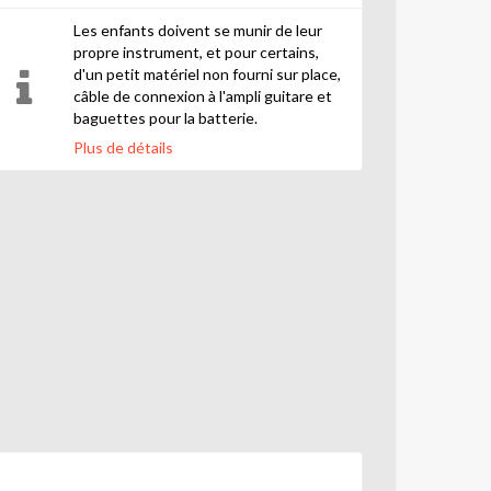
Les enfants doivent se munir de leur
propre instrument, et pour certains,
d'un petit matériel non fourni sur place,
câble de connexion à l'ampli guitare et
baguettes pour la batterie.
Plus de détails
Il est important de rappeler que la
progression dans l'apprentissage d'un
instrument nécessite au moins vingt
minutes de pratique quotidienne. Il est
possible de répéter en journée dans les
locaux de la Maison populaire. Pour cela,
il faut au préalable réserver une salle et
se munir de la carte d'adhérent lors de
l'accès.