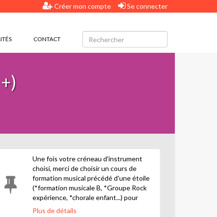
Créer mon compte
Se connecter
ITÉS
CONTACT
+)
Une fois votre créneau d'instrument
choisi, merci de choisir un cours de
formation musical précédé d'une étoile
(*formation musicale B, *Groupe Rock
expérience, *chorale enfant...) pour
compléter votre inscription en parcours
Plus de détails
musical B.