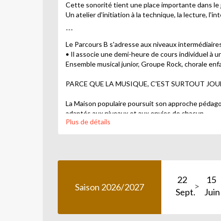
Cette sonorité tient une place importante dans le j
Un atelier d'initiation à la technique, la lecture, l'in
---
Le Parcours B
s'adresse aux niveaux intermédiaires
• Il associe une demi-heure de cours individuel à u
Ensemble musical junior, Groupe Rock, chorale enfa
PARCE QUE LA MUSIQUE, C'EST SURTOUT JOU
La Maison populaire poursuit son approche pédagog
adaptés aux niveaux et aux envies de chacun.
Plus de détails
Pour prendre du plaisir et apprendre sérieusement u
prolonger ce plaisir, il faut apprendre à chanter 
l'exercice scénique.
• Les Cabarets Maison, les Fêtes Maison hors les m
22
15
scène avec des artistes professionnels en réside
Saison 2026/2027
Sept.
Juin