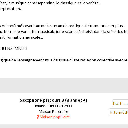
azz, la musique contemporaine, le classique et la variété.
terprétation.
 et confirmés ayant au moins un an de pratique instrumentale et plus.
ne heure de Formation musicale (une séance à choisir dans la grille des h
nt, formation musicale...
ER ENSEMBLE !
ique de l'enseignement musical issue d'une réflexion collective avec l
n instrument, on doit s'en approprier la grammaire musicale, et on peut 
en groupe et chanter en public. Beaucoup d'opportunités seront au rendez
urs, en plein air ou en salle, autant de moments chaleureux et festifs o
Saxophone parcours B (8 ans et +)
8 à 15 a
Mardi 18:00 - 19:00
nce à la Maison populaire où ailleurs...
Maison Populaire
Intermédi
Maison populaire