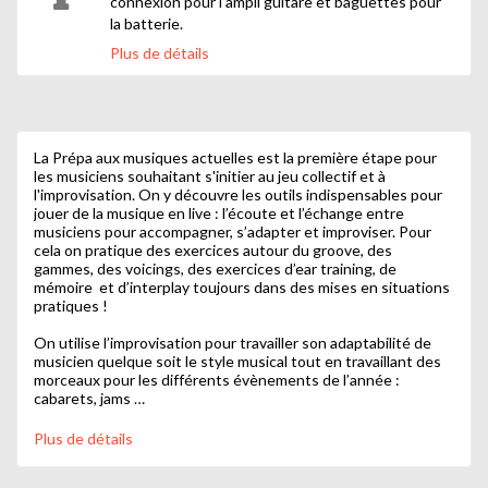
connexion pour l'ampli guitare et baguettes pour
la batterie.
Plus de détails
Il est important de rappeler que la progression
dans l'apprentissage d'un instrument nécessite au
moins vingt minutes de pratique quotidienne. Il
est possible de répéter en journée dans les locaux
de la Maison populaire. Pour cela, il faut au
La Prépa aux musiques actuelles est la première étape pour
préalable réserver une salle et se munir de la carte
les musiciens souhaitant s'initier au jeu collectif et à
d'adhérent lors de l'accès.
l'improvisation. On y découvre les outils indispensables pour
jouer de la musique en live : l’écoute et l’échange entre
musiciens pour accompagner, s’adapter et improviser. Pour
cela on pratique des exercices autour du groove, des
gammes, des voicings, des exercices d’ear training, de
mémoire et d’interplay toujours dans des mises en situations
pratiques !
On utilise l’improvisation pour travailler son adaptabilité de
musicien quelque soit le style musical tout en travaillant des
morceaux pour les différents évènements de l’année :
cabarets, jams …
Cet atelier permet d’apprendre à s’imposer, à mettre en
Plus de détails
valeur les autres membres du groupe, et à gagner en
confiance. Il demande d’avoir une pratique régulière de son