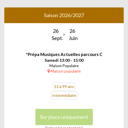
instrument et d’être capable de réviser certains concepts ou
morceaux entre les cours.
Saison 2026/2027
---
Le Parcours C
s'adresse aux musicien·nes de niveau confirmé,
26
26
ayant au moins trois années de pratique instrumentale ou
plus.
Sept.
Juin
Il associe : 1 créneau de pratique instrumental (guitare,
batterie, clarinette...) à un cours collectif, pouvant être de la
*Prépa Musiques Actuelles parcours C
formation musicale ou un atelier d'*Ensemble (groupe, chant,
Samedi 13:00 - 15:00
danse). Les cours collectifs accessibles dans le Parcours C
Maison Populaire
adulte sont précédés d'un *.
Maison populaire
* ENSEMBLES DIRIGÉS
13 à 99 ans
Intermédiaire
14 possibilités sont proposées cette saison :
- 11 Ateliers d'ensembles musicaux : Batucada, Chant gospel,
Chants du monde, Chorale musiques actuelles, Groupe rock,
Sur place uniquement
Ensemble électro-pop, Jazz band A et B, Préparations aux
Musiques Actuelles, Vocal Jazz.
0 place(s) restante(s)