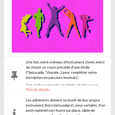
Une fois votre créneau d'instrument choisi, merci
de choisir un cours précédé d'une étoile
(*batucada, *chorale...) pour compléter votre
inscription en parcours musical C.
Cet atelier comporte une limite de places par
Plus de détails
instruments. Pour favoriser la continuité
pédagogique et l'arrivée de nouveaux-elles inscrit-
Les adhérents doivent se munir de leur propre
es, des places doivent être libérées au bout d'un
instrument (hors batucada) et, pour certains, d'un
certain nombre d'années d'inscription dans
petit matériel non fourni sur place, câble de
l'ensemble.