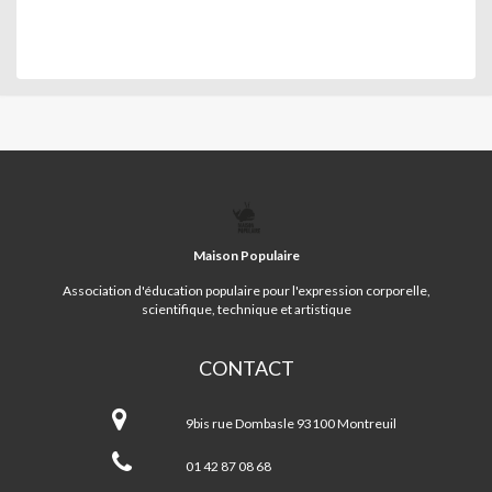
MAISON
POPULAIRE
Maison Populaire
Association d'éducation populaire pour l'expression corporelle,
scientifique, technique et artistique
CONTACT
Maison
Populaire
9bis rue Dombasle 93100 Montreuil
01 42 87 08 68