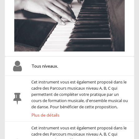
Tous niveaux.
Cet instrument vous est également proposé dans le
cadre des Parcours musicaux niveau A, B, C qui
permettent de compléter votre pratique par un
cours de formation musicale, d'ensemble musical ou
de danse. Pour bénéficier de cette proposition,
veuillez sélectionner votre instrument dans les
Plus de détails
rubriques Parcours correspondant à votre niveau de
pratique. Vous bénéficierez ainsi d'un tarif
Cet instrument vous est également proposé dans le
préférentiel.
cadre des Parcours musicaux niveau A, B, C qui