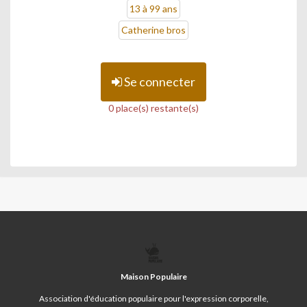
13 à 99 ans
Catherine bros
Se connecter
0 place(s) restante(s)
MAISON
POPULAIRE
Maison Populaire
Association d'éducation populaire pour l'expression corporelle,