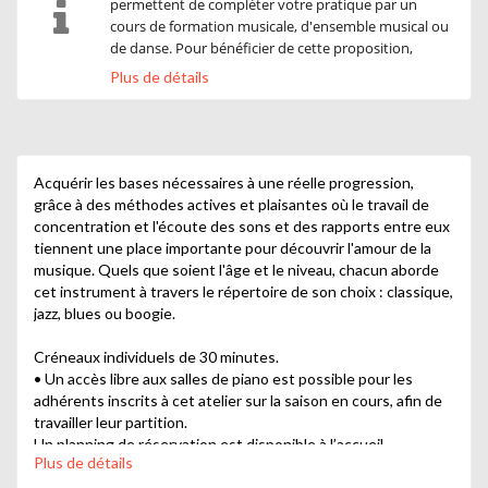
permettent de compléter votre pratique par un
cours de formation musicale, d'ensemble musical ou
de danse. Pour bénéficier de cette proposition,
veuillez sélectionner votre instrument dans les
Plus de détails
rubriques Parcours correspondant à votre niveau de
pratique. Vous bénéficierez ainsi d'un tarif
préférentiel.
Acquérir les bases nécessaires à une réelle progression,
grâce à des méthodes actives et plaisantes où le travail de
concentration et l'écoute des sons et des rapports entre eux
tiennent une place importante pour découvrir l'amour de la
musique. Quels que soient l'âge et le niveau, chacun aborde
cet instrument à travers le répertoire de son choix : classique,
jazz, blues ou boogie.
Créneaux individuels de 30 minutes.
• Un accès libre aux salles de piano est possible pour les
adhérents inscrits à cet atelier sur la saison en cours, afin de
travailler leur partition.
Un planning de réservation est disponible à l’accueil.
Plus de détails