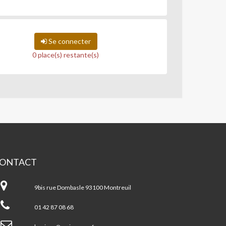
Se connecter
0 place(s) restante(s)
ONTACT
ison
pulaire
9bis rue Dombasle 93100 Montreuil
01 42 87 08 68