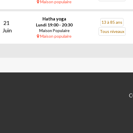
Maison populaire
Hatha yoga
21
13 à 85 ans
Lundi 19:00 - 20:30
Juin
Maison Populaire
Tous niveaux
Maison populaire
C
Ma
Po