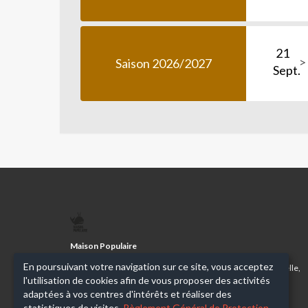
21
Saison 2026/2027
Sept.
MAISON
POPULAIRE
Maison Populaire
En poursuivant votre navigation sur ce site, vous acceptez
Association d'éducation populaire pour l'expression corporelle,
l'utilisation de cookies afin de vous proposer des activités
scientifique, technique et artistique
adaptées à vos centres d'intérêts et réaliser des
statistiques de visites.
Règlement Général de Protection